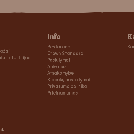
Info
K
Restoranai
Ka
dažai
Crown Standard
ai ir tortilijos
Pasiūlymai
Apie mus
Atsakomybė
Slapukų nustatymai
Privatumo politika
Prieinamumas
ed.