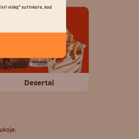
sti viską” sutinkate, kad
Desertai
aukoje.