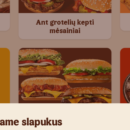
Ant grotelių kepti
mėsainiai
Long mėsainiai
ame slapukus