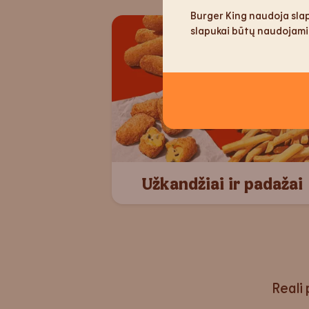
Burger King naudoja slap
slapukai būtų naudojami
Užkandžiai ir padažai
Reali 