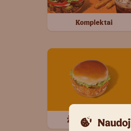
Komplektai
Žuvies mėsainiai
Naudoj