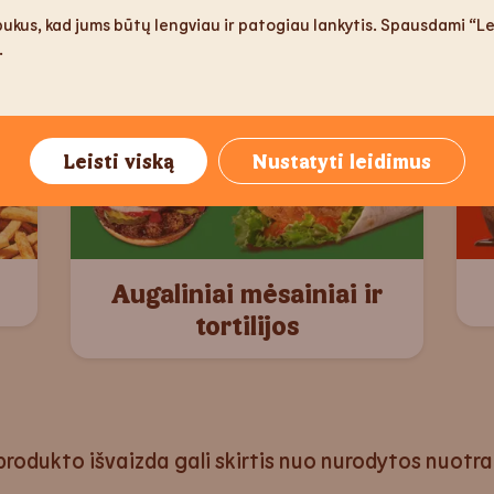
ukus, kad jums būtų lengviau ir patogiau lankytis. Spausdami “Lei
.
Leisti viską
Nustatyti leidimus
Augaliniai mėsainiai ir
tortilijos
produkto išvaizda gali skirtis nuo nurodytos nuotr