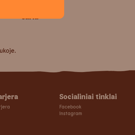
Crispy Chicken™ su
sūriu
aukoje.
arjera
Socialiniai tinklai
rjera
Facebook
Instagram