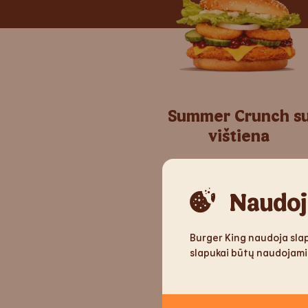
Summer Crunch s
vištiena
Naudoj
Burger King naudoja slap
slapukai būtų naudojami