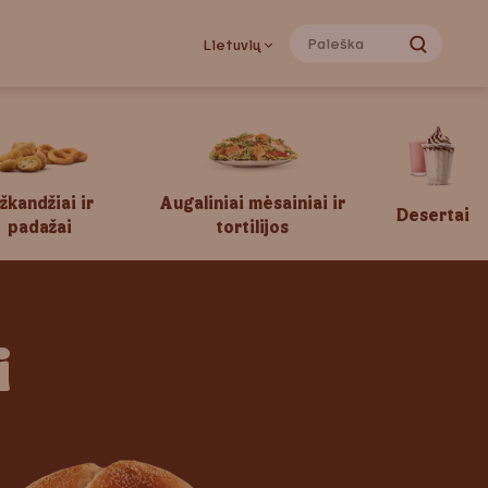
Lietuvių
žkandžiai ir
Augaliniai mėsainiai ir
Desertai
padažai
tortilijos
i