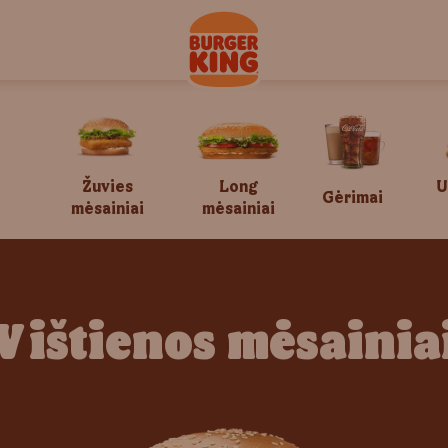
Žuvies
Long
U
Gėrimai
mėsainiai
mėsainiai
Vištienos mėsainia