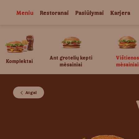
Meniu
Restoranai
Pasiūlymai
Karjera
Ant grotelių kepti
Vištienos
Komplektai
mėsainiai
mėsainiai
Atgal