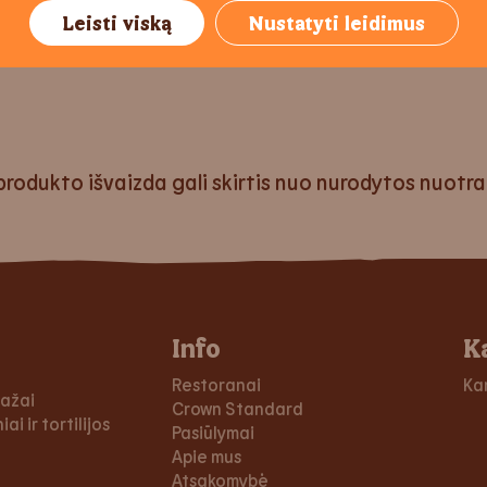
Leisti viską
Nustatyti leidimus
su
Crispy Chicken™
®
produkto išvaizda gali skirtis nuo nurodytos nuotr
Info
K
Restoranai
Ka
dažai
Crown Standard
ai ir tortilijos
Pasiūlymai
Apie mus
Atsakomybė