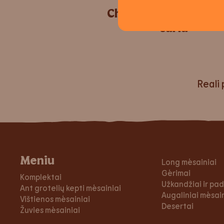
Chicken Tendercrisp
sūriu
Reali 
Meniu
Long mėsainiai
Gėrimai
Komplektai
Užkandžiai ir pa
Ant grotelių kepti mėsainiai
Augaliniai mėsaini
Vištienos mėsainiai
Desertai
Žuvies mėsainiai