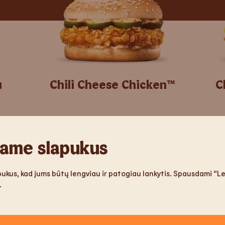
u
Chili Cheese Chicken™
C
ame slapukus
ukus, kad jums būtų lengviau ir patogiau lankytis. Spausdami “Lei
.