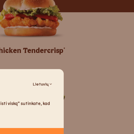
hicken Tendercrisp
®
Lietuvių
sti viską” sutinkate, kad