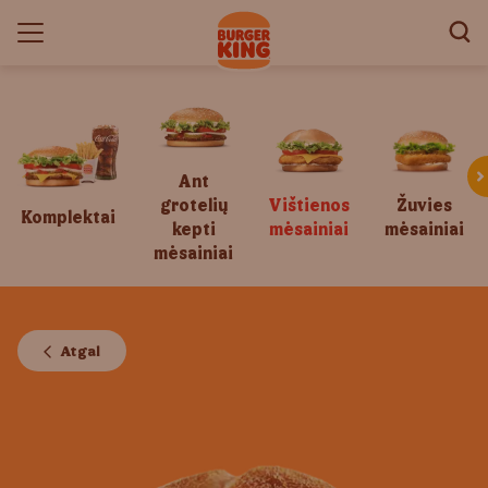
Ant
grotelių
Vištienos
Žuvies
Komplektai
kepti
mėsainiai
mėsainiai
mėsainiai
Atgal