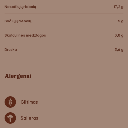
Nesočiųjų riebalų
17,2
g
Sočiųjų riebalų
5
g
Skaidulinės medžiagos
3,8
g
Druska
3,6
g
Alergenai
Glitimas
Salieras