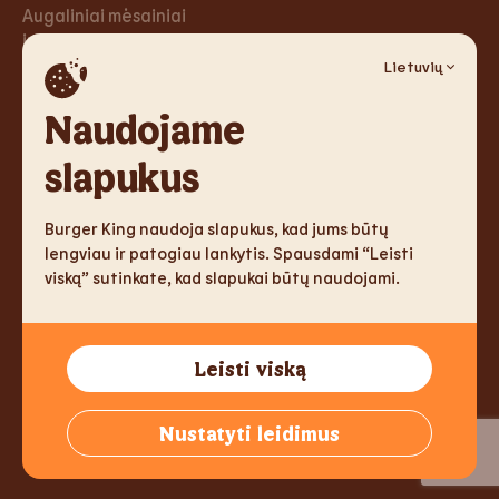
Augaliniai mėsainiai
ir tortilijos
Lietuvių
Desertai
Naudojame
Karjera
Socialiniai
tinklai
slapukus
Karjera
Facebook
Burger King naudoja slapukus, kad jums būtų
Instagram
lengviau ir patogiau lankytis. Spausdami “Leisti
viską” sutinkate, kad slapukai būtų naudojami.
TM & Copyright 2026 Burger King Corporation. All rights
Leisti viską
reserved.
Tallink Fast Food Lithuania UAB, Reg.nr. 305333905, J. Jasinskio
Nustatyti leidimus
g. 2, LT-01112 Vilnius, Lithuania,
info@burgerking.lt