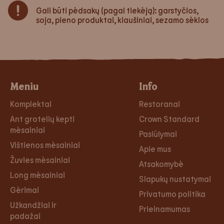
Gali būti pėdsakų (pagal tiekėją): garstyčios,
soja, pieno produktai, kiaušiniai, sezamo sėklos
Meniu
Info
Komplektai
Restoranai
Ant grotelių kepti
Crown Standard
mėsainiai
Pasiūlymai
Vištienos mėsainiai
Apie mus
Žuvies mėsainiai
Atsakomybė
Long mėsainiai
Slapukų nustatymai
Gėrimai
Privatumo politika
Užkandžiai ir
Prieinamumas
padažai