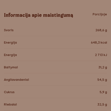
Informacija apie maistingumą
Porcijoje
Svoris
268,6
g
Energija
648,3
kcal
Energija
2 713
kJ
Baltymai
31,2
g
Angliavandeniai
54,5
g
Cukrus
5,9
g
Riebalai
32,5
g