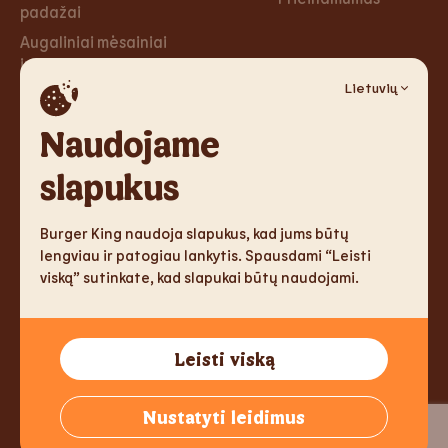
padažai
Augaliniai mėsainiai
ir tortilijos
Lietuvių
Desertai
Naudojame
Karjera
Socialiniai
tinklai
slapukus
Karjera
Facebook
Burger King naudoja slapukus, kad jums būtų
Instagram
lengviau ir patogiau lankytis. Spausdami “Leisti
viską” sutinkate, kad slapukai būtų naudojami.
TM & Copyright 2026 Burger King Corporation. All rights
Leisti viską
reserved.
Tallink Fast Food Lithuania UAB, Reg.nr. 305333905, J. Jasinskio
Nustatyti leidimus
g. 2, LT-01112 Vilnius, Lithuania,
info@burgerking.lt