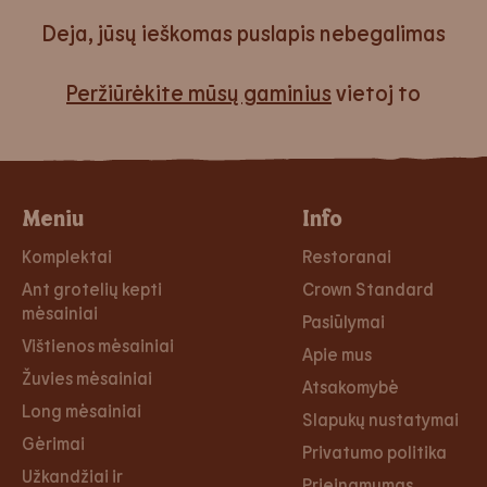
Deja, jūsų ieškomas puslapis nebegalimas
Peržiūrėkite mūsų gaminius
vietoj to
Meniu
Info
Komplektai
Restoranai
Ant grotelių kepti
Crown Standard
mėsainiai
Pasiūlymai
Vištienos mėsainiai
Apie mus
Žuvies mėsainiai
Atsakomybė
Long mėsainiai
Slapukų nustatymai
Gėrimai
Privatumo politika
Užkandžiai ir
Prieinamumas