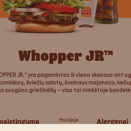
Whopper JR™
PPER JR.® yra pagamintas iš vieno skanaus ant ug
pomidorų, šviežių salotų, švelnaus majonezo, keču
jo svogūno griežinėlių – visa tai minkštoje bandel
 maistingumą
Porcijoje
Alergenai