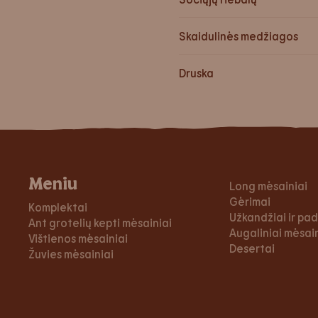
Skaidulinės medžiagos
Druska
Meniu
Long mėsainiai
Gėrimai
Komplektai
Užkandžiai ir pa
Ant grotelių kepti mėsainiai
Augaliniai mėsaini
Vištienos mėsainiai
Desertai
Žuvies mėsainiai