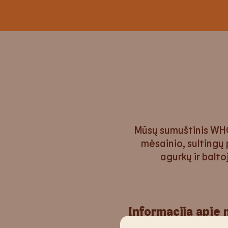
Mūsų sumuštinis WHO
mėsainio, sultingų 
agurkų ir balto
Informacija apie