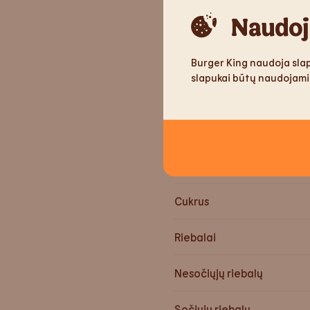
Naudoj
Svoris
Energija
Burger King naudoja slap
slapukai būtų naudojami
Energija
Baltymai
Angliavandeniai
Cukrus
Riebalai
Nesočiųjų riebalų
Sočiųjų riebalų