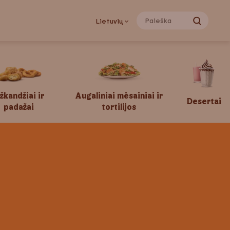
Lietuvių
žkandžiai ir
Augaliniai mėsainiai ir
Desertai
padažai
tortilijos