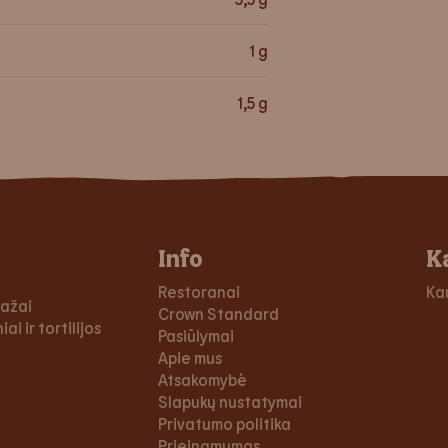
1
g
1,5
g
Info
K
Restoranai
Ka
dažai
Crown Standard
ai ir tortilijos
Pasiūlymai
Apie mus
Atsakomybė
Slapukų nustatymai
Privatumo politika
Prieinamumas