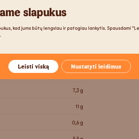
ame slapukus
141
g
Glitimas
320,8
kcal
ukus, kad jums būtų lengviau ir patogiau lankytis. Spausdami “Lei
.
Salieras
1 492
kJ
Sezamo 
15,2
g
Leisti viską
Nustatyti leidimus
28
g
7,3
g
11
g
0,6
g
5,5
g