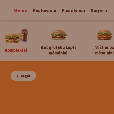
Meniu
Restoranai
Pasiūlymai
Karjera
Ant grotelių kepti
Vištienos
Komplektai
mėsainiai
mėsainiai
Atgal