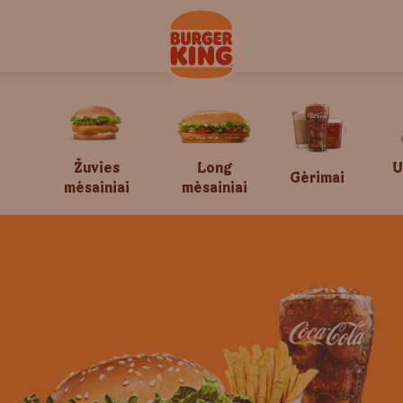
Žuvies
Long
U
Gėrimai
mėsainiai
mėsainiai