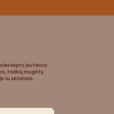
nies kepto jautienos
po, traškių raugintų
ėje su sezamais.