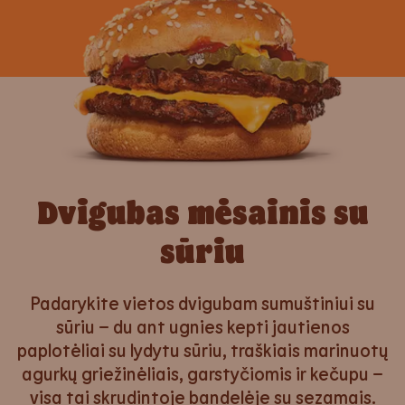
Dvigubas mėsainis su
sūriu
Padarykite vietos dvigubam sumuštiniui su
sūriu – du ant ugnies kepti jautienos
paplotėliai su lydytu sūriu, traškiais marinuotų
agurkų griežinėliais, garstyčiomis ir kečupu –
visa tai skrudintoje bandelėje su sezamais.