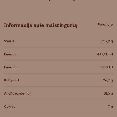
Informacija apie maistingumą
Porcijoje
Svoris
163,2
g
Energija
447,1
kcal
Energija
1 859
kJ
Baltymai
26,7
g
Angliavandeniai
31,5
g
Cukrus
7
g