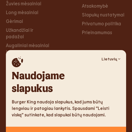
Žuvies mėsainiai
Atsakomybė
Long mėsainiai
Slapukų nustatymai
Gėrimai
Privatumo politika
Užkandžiai ir
Prieinamumas
padažai
Augaliniai mėsainiai
ir tortilijos
Lietuvių
Desertai
Naudojame
Karjera
Socialiniai
tinklai
slapukus
Karjera
Facebook
Burger King naudoja slapukus, kad jums būtų
Instagram
lengviau ir patogiau lankytis. Spausdami “Leisti
viską” sutinkate, kad slapukai būtų naudojami.