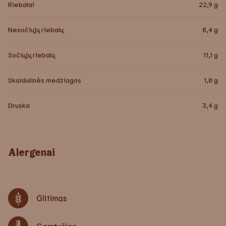
Riebalai
22,9
g
Nesočiųjų riebalų
8,4
g
Sočiųjų riebalų
11,1
g
Skaidulinės medžiagos
1,8
g
Druska
3,4
g
Alergenai
Glitimas