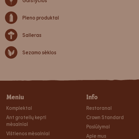
Garstyčios
Pieno produktai
Salieras
Sezamo sėklos
Meniu
Info
Komplektai
Restoranai
Ant grotelių kepti
Crown Standard
mėsainiai
Pasiūlymai
Vištienos mėsainiai
Apie mus