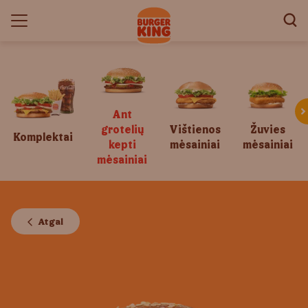
Ant
grotelių
Vištienos
Žuvies
Komplektai
kepti
mėsainiai
mėsainiai
mėsainiai
Atgal