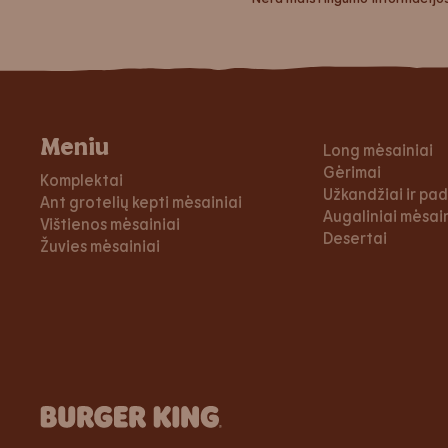
Meniu
Long mėsainiai
Gėrimai
Komplektai
Užkandžiai ir pa
Ant grotelių kepti mėsainiai
Augaliniai mėsaini
Vištienos mėsainiai
Desertai
Žuvies mėsainiai