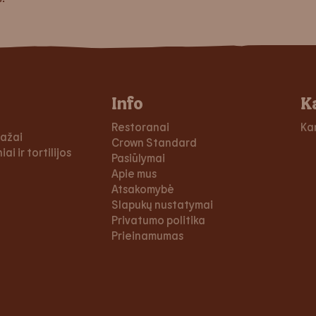
Info
K
Restoranai
Ka
dažai
Crown Standard
ai ir tortilijos
Pasiūlymai
Apie mus
Atsakomybė
Slapukų nustatymai
Privatumo politika
Prieinamumas