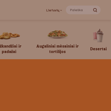
Lietuvių
žkandžiai ir
Augaliniai mėsainiai ir
Desertai
padažai
tortilijos