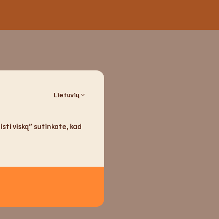
s
Lietuvių
is. Supurtyti prieš
sti viską” sutinkate, kad