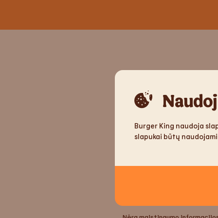
Naudoj
Multivitaminų sult
Burger King naudoja slap
slapukai būtų naudojami
INFORMACIJA AP
Nėra maistingumo informacijo