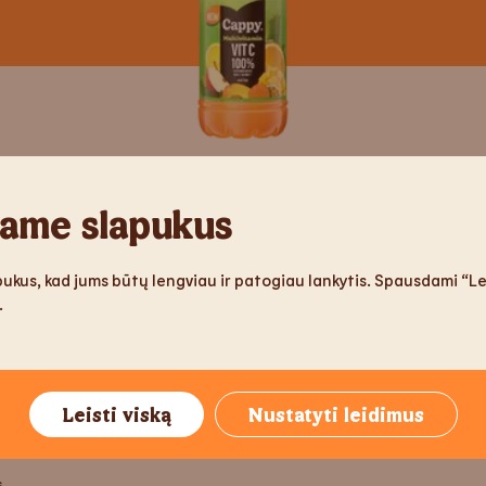
Multivitaminų sulty
ame slapukus
ys „sprogdina“ skoniu ir yra geras vitamino C šaltin
ukus, kad jums būtų lengviau ir patogiau lankytis. Spausdami “Lei
naudojant.
.
Leisti viską
Nustatyti leidimus
IE MAISTINGUMĄ
s.