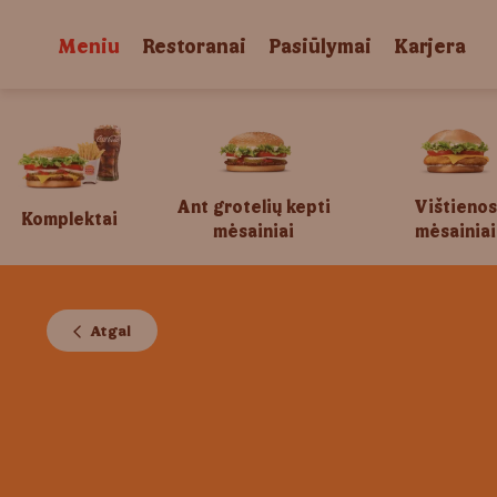
Meniu
Restoranai
Pasiūlymai
Karjera
Ant grotelių kepti
Vištienos
Komplektai
mėsainiai
mėsainiai
Atgal