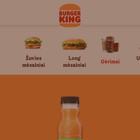
Žuvies
Long
U
Gėrimai
mėsainiai
mėsainiai