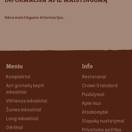
Nėra maistingumo informacijos.
Meniu
Info
Komplektai
Restoranai
Ant grotelių kepti
Crown Standard
mėsainiai
Pasiūlymai
Vištienos mėsainiai
Apie mus
Žuvies mėsainiai
Atsakomybė
Long mėsainiai
Slapukų nustatymai
Gėrimai
Privatumo politika