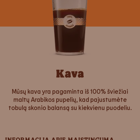
Kava
Mūsų kava yra pagaminta iš 100% šviežiai
maltų Arabikos pupelių, kad pajustumėte
tobulą skonio balansą su kiekvienu puodeliu.
INFORMACIJA APIE MAISTINGUMĄ