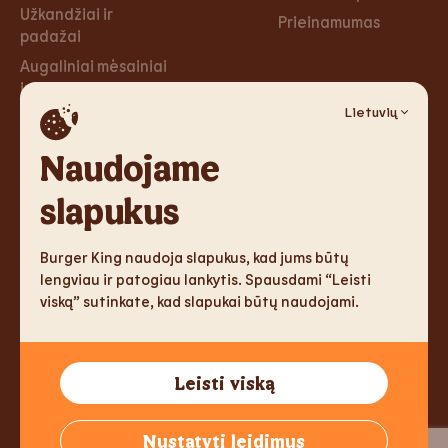
Užkandžiai ir
Prieinamumas
padažai
Augaliniai mėsainiai
ir tortilijos
Lietuvių
Desertai
Naudojame
Karjera
Socialiniai
tinklai
slapukus
Karjera
Facebook
Burger King naudoja slapukus, kad jums būtų
Instagram
lengviau ir patogiau lankytis. Spausdami “Leisti
viską” sutinkate, kad slapukai būtų naudojami.
TM & Copyright 2026 Burger King Corporation. All rights
Leisti viską
reserved.
Tallink Fast Food Lithuania UAB, Reg.nr. 305333905, J. Jasinskio
Nustatyti leidimus
g. 2, LT-01112 Vilnius, Lithuania,
info@burgerking.lt