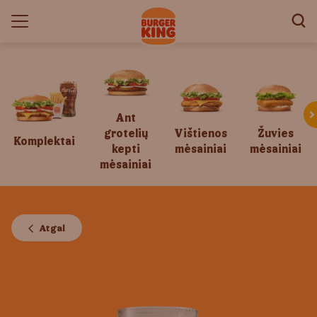
Ant
grotelių
Vištienos
Žuvies
Komplektai
kepti
mėsainiai
mėsainiai
mėsainiai
Atgal